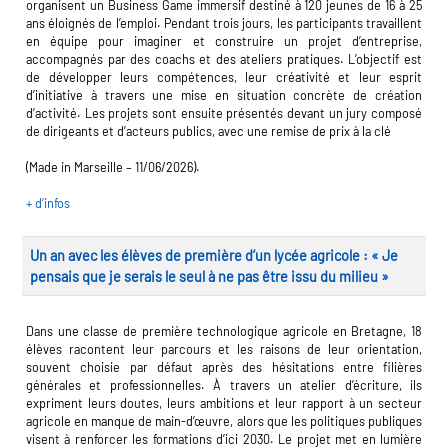
ap
organisent un Business Game immersif destiné à 120 jeunes de 16 à 25
ans éloignés de l’emploi. Pendant trois jours, les participants travaillent
en équipe pour imaginer et construire un projet d’entreprise,
accompagnés par des coachs et des ateliers pratiques. L’objectif est
toire des secteurs
(en
de développer leurs compétences, leur créativité et leur esprit
onstruction)
d’initiative à travers une mise en situation concrète de création
d’activité. Les projets sont ensuite présentés devant un jury composé
de dirigeants et d’acteurs publics, avec une remise de prix à la clé
(Made in Marseille – 11/06/2026).
+ d’infos
Un an avec les élèves de première d’un lycée agricole : « Je
pensais que je serais le seul à ne pas être issu du milieu »
Dans une classe de première technologique agricole en Bretagne, 18
élèves racontent leur parcours et les raisons de leur orientation,
souvent choisie par défaut après des hésitations entre filières
générales et professionnelles. À travers un atelier d’écriture, ils
expriment leurs doutes, leurs ambitions et leur rapport à un secteur
agricole en manque de main-d’œuvre, alors que les politiques publiques
visent à renforcer les formations d’ici 2030. Le projet met en lumière