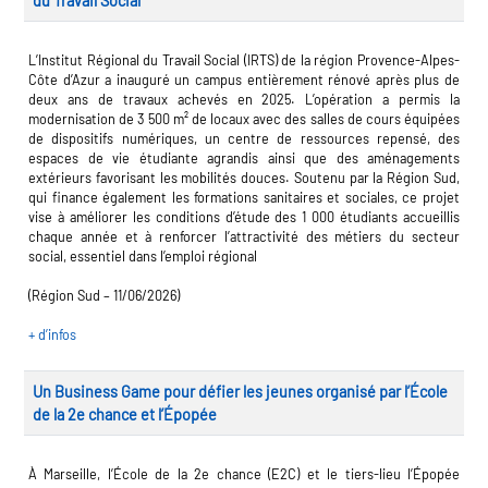
du Travail Social
les métiers
ire des métiers en
L’Institut Régional du Travail Social (IRTS) de la région Provence-Alpes-
Côte d’Azur a inauguré un campus entièrement rénové après plus de
deux ans de travaux achevés en 2025. L’opération a permis la
re des transitions
modernisation de 3 500 m² de locaux avec des salles de cours équipées
de dispositifs numériques, un centre de ressources repensé, des
es clés métiers et
espaces de vie étudiante agrandis ainsi que des aménagements
extérieurs favorisant les mobilités douces. Soutenu par la Région Sud,
ire de l'Economie
qui finance également les formations sanitaires et sociales, ce projet
vise à améliorer les conditions d’étude des 1 000 étudiants accueillis
 Solidaire (ESS)
chaque année et à renforcer l’attractivité des métiers du secteur
 lieu d'information ou
social, essentiel dans l’emploi régional
agnement
re du secteur sanitaire
(Région Sud – 11/06/2026)
+ d’infos
re de l'Industrie
Un Business Game pour défier les jeunes organisé par l’École
de la 2e chance et l’Épopée
ire emploi-formation
À Marseille, l’École de la 2e chance (E2C) et le tiers-lieu l’Épopée