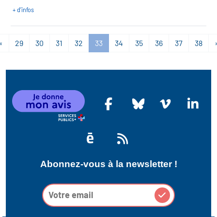
+ d’infos
«
29
30
31
32
33
34
35
36
37
38
Abonnez-vous à la newsletter !