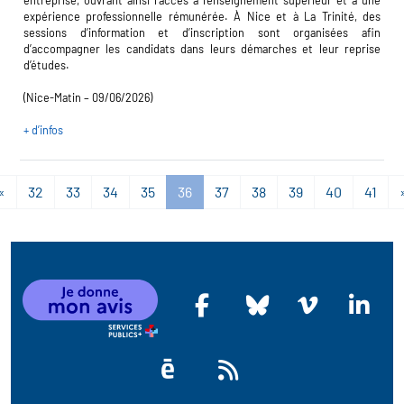
entreprise, ouvrant ainsi l’accès à l’enseignement supérieur et à une
expérience professionnelle rémunérée. À Nice et à La Trinité, des
sessions d’information et d’inscription sont organisées afin
d’accompagner les candidats dans leurs démarches et leur reprise
d’études.
(Nice-Matin – 09/06/2026)
+ d’infos
«
32
33
34
35
36
37
38
39
40
41