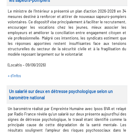
les sapeurs-pompiers
les métiers
ire des métiers en
Le ministre de l’Intérieur a présenté un plan d’action 2026-2028 en 34
mesures destiné à renforcer et attirer de nouveaux sapeurs-pompiers
volontaires. Ce dispositif vise principalement à faciliter le recrutement,
encourager les vocations chez les jeunes, mieux associer les
re des transitions
employeurs et améliorer la conciliation entre engagement citoyen et
vie professionnelle. Malgré ces intentions, les syndicats estiment que
es clés métiers et
les réponses apportées restent insuffisantes face aux tensions
structurelles du secteur de la sécurité civile et à la fragilisation du
ire de l'Economie
modèle reposant largement sur le volontariat
 Solidaire (ESS)
(Localtis – 09/06/2026)
 lieu d'information ou
+ d’infos
agnement
re du secteur sanitaire
Un salarié sur deux en détresse psychologique selon un
baromètre national
re de l'Industrie
Un baromètre réalisé par Empreinte Humaine avec Ipsos BVA et relayé
par Radio France révèle qu’un salarié sur deux présente aujourd’hui des
signes de détresse psychologique, le travail étant identifié comme la
ire emploi-formation
principale cause de cette dégradation de la santé mentale. Les
résultats soulignent l’ampleur des risques psychosociaux dans le