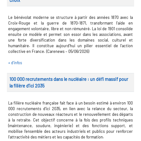
choix
les métiers
ire des métiers en
Le bénévolat moderne se structure à partir des années 1870 avec la
Croix-Rouge et la guerre de 1870-1871, transformant l’aide en
engagement volontaire, libre et non rémunéré. La loi de 1901 consolide
re des transitions
ensuite ce modèle et permet son essor dans les associations, avant
une forte diversification dans les domaines social, culturel et
es clés métiers et
humanitaire. Il constitue aujourd’hui un pilier essentiel de l’action
collective en France. (Carenews – 05/06/2026)
ire de l'Economie
+ d’infos
 Solidaire (ESS)
 lieu d'information ou
100 000 recrutements dans le nucléaire : un défi massif pour
agnement
re du secteur sanitaire
la filière d’ici 2035
La filière nucléaire française fait face à un besoin estimé à environ 100
000 recrutements d’ici 2035, en lien avec la relance du secteur, la
re de l'Industrie
construction de nouveaux réacteurs et le renouvellement des départs
à la retraite. Cet objectif concerne à la fois des profils techniques
(maintenance, soudure, ingénierie) et des fonctions support, et
ire emploi-formation
mobilise l’ensemble des acteurs industriels et publics pour renforcer
l’attractivité des métiers et les capacités de formation.