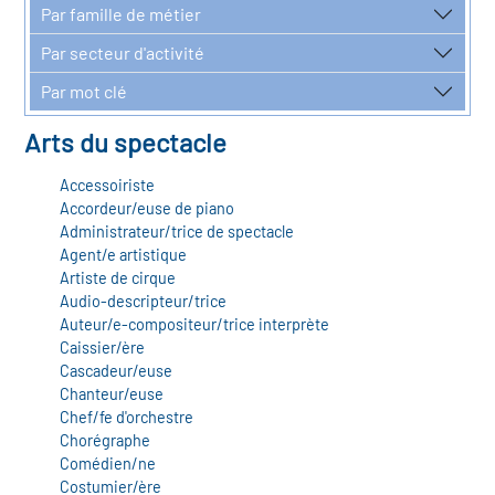
r les métiers
Par famille de métier
oire des métiers en
Par secteur d'activité
r
Par mot clé
oire des transitions
Arts du spectacle
fres clés métiers et
s
oire de l'Economie
Accessoiriste
Accordeur/euse de piano
et Solidaire (ESS)
Administrateur/trice de spectacle
un lieu d'information ou
Agent/e artistique
Artiste de cirque
mpagnement
oire du secteur sanitaire
Audio-descripteur/trice
Auteur/e-compositeur/trice interprète
Caissier/ère
Cascadeur/euse
oire de l'Industrie
Chanteur/euse
Chef/fe d'orchestre
Chorégraphe
toire emploi-formation
Comédien/ne
Costumier/ère