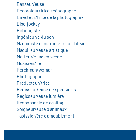
icap
Danseur/euse
Décorateur/trice scénographe
Directeur/trice de la photographie
vatoire des secteurs
(en
Disc-jockey
 construction)
Éclairagiste
Ingénieur/e du son
Machiniste constructeur ou plateau
Maquilleur/euse artistique
Metteur/euse en scène
Musicien/ne
Perchman/woman
Photographe
Producteur/trice
Régisseur/euse de spectacles
Régisseur/euse lumière
Responsable de casting
Soigneur/euse d'animaux
Tapissier/ère d'ameublement