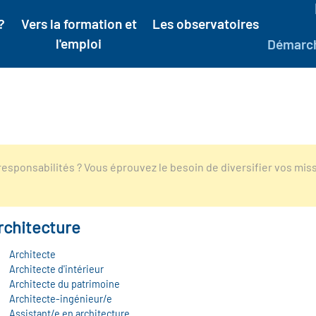
?
Vers la formation et
Les observatoires
l'emploi
Démarc
esponsabilités ? Vous éprouvez le besoin de diversifier vos mis
rchitecture
Architecte
Architecte d'intérieur
Architecte du patrimoine
Architecte-ingénieur/e
Assistant/e en architecture