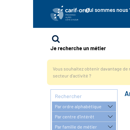
Qui sommes nous 
Je recherche un métier
Vous souhaitez obtenir davantage de r
secteur d'activité ?
A
Rechercher
Par ordre alphabétique
Par centre d'intérêt
Par famille de métier