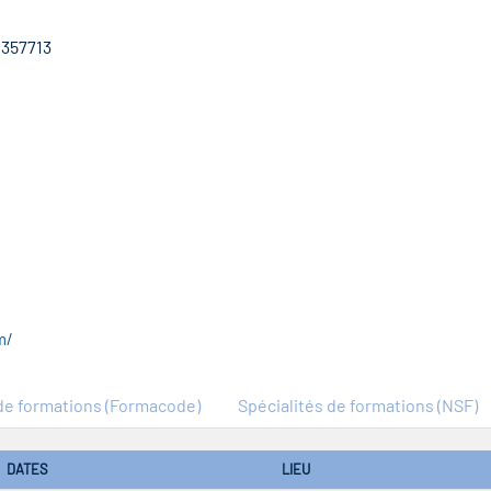
1357713
m/
e formations (Formacode)
Spécialités de formations (NSF)
DATES
LIEU