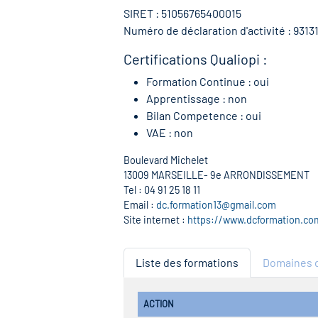
SIRET : 51056765400015
Numéro de déclaration d'activité : 9313
Certifications Qualiopi :
Formation Continue : oui
Apprentissage : non
Bilan Competence : oui
VAE : non
Boulevard Michelet
13009 MARSEILLE- 9e ARRONDISSEMENT
Tel : 04 91 25 18 11
Email :
dc.formation13@gmail.com
Site internet :
https://www.dcformation.co
Liste des formations
Domaines d
ACTION