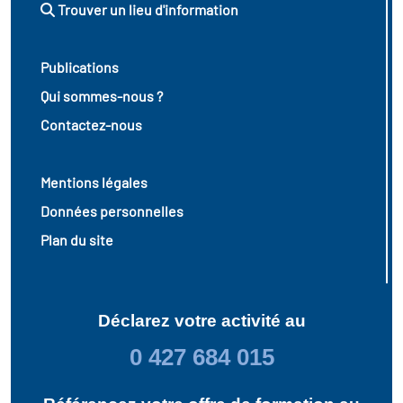
Trouver un lieu d'information
atoire des transitions
s de construction)
Publications
Qui sommes-nous ?
vatoire des secteurs
(en
Contactez-nous
 construction)
Mentions légales
Données personnelles
Plan du site
Déclarez votre activité au
0 427 684 015