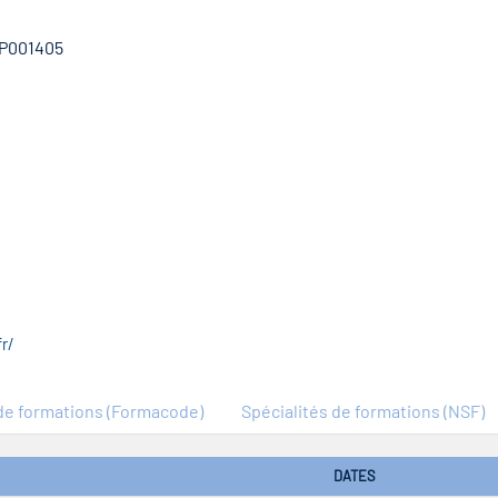
5P001405
r/
e formations (Formacode)
Spécialités de formations (NSF)
DATES