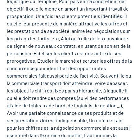
logistique qui l'emploie. Pour parvenir à concrétiser cet
r les métiers
oire des métiers en
objectif, il ou elle mène en amont un important travail de
prospection. Une fois les clients potentiels identifiés, il
r
ou elle leur présente de manière attractive les offres et
les prestations de sa société, anime les négociations sur
oire des transitions
les prix ou les tarifs, etc. À lui ou à elle de les convaincre
fres clés métiers et
de signer de nouveaux contrats, en usant de son art de la
s
oire de l'Economie
persuasion. Fidéliser les clients est une autre de ses
prérogatives. Étudier le marché et scruter les offres de la
et Solidaire (ESS)
concurrence pour identifier des opportunités
un lieu d'information ou
commerciales fait aussi partie de l'activité. Souvent, le ou
mpagnement
oire du secteur sanitaire
la commerciale transport doit atteindre, voire dépasser,
les objectifs chiffrés fixés par sa hiérarchie, à laquelle il
ou elle doit rendre des comptes (suivi des performances
à l'aide de tableaux de bord, de logiciels de gestion...).
oire de l'Industrie
Avoir une parfaite connaissance de ses produits et de
ses prestations lui est indispensable. Un goût certain
pour les chiffres et la négociation commerciale est aussi
toire emploi-formation
essentiel dans l'exercice du métier. L'autonomie, la