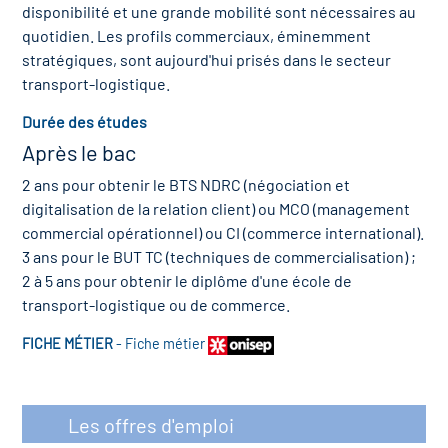
icap
disponibilité et une grande mobilité sont nécessaires au
quotidien. Les profils commerciaux, éminemment
stratégiques, sont aujourd'hui prisés dans le secteur
vatoire des secteurs
(en
transport-logistique.
 construction)
Durée des études
Après le bac
2 ans pour obtenir le BTS NDRC (négociation et
digitalisation de la relation client) ou MCO (management
commercial opérationnel) ou CI (commerce international).
3 ans pour le BUT TC (techniques de commercialisation) ;
2 à 5 ans pour obtenir le diplôme d'une école de
transport-logistique ou de commerce.
FICHE MÉTIER
-
Fiche métier
Les offres d'emploi