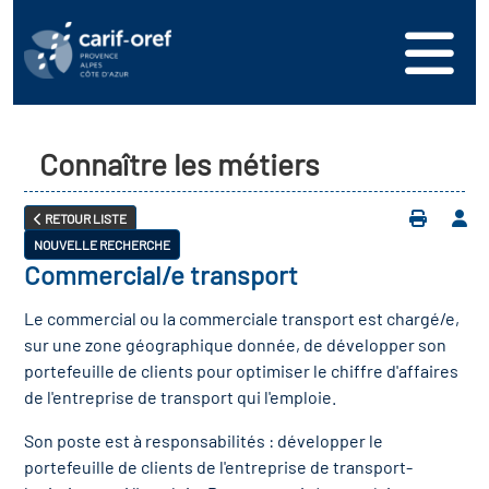
s
er
oire interrégional des
vos ressources
de la mer en
Connaître les métiers
ation
une formation
s'inscrire
ranée
RETOUR LISTE
phie de l'offre de
 se connecter
oire des territoires
NOUVELLE RECHERCHE
n en région
Commercial/e transport
ance
érencer votre offre de
ion Partenariale de la
Le commercial ou la commerciale transport est chargé/e,
er
on
ture (OPC)
sur une zone géographique donnée, de développer son
ez-nous
portefeuille de clients pour optimiser le chiffre d'affaires
r en santé et sécurité au
de l'entreprise de transport qui l'emploie.
if Régional d’Observation
(DROS)
Son poste est à responsabilités : développer le
portefeuille de clients de l'entreprise de transport-