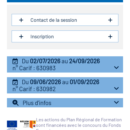
icap
vatoire des secteurs
(en
Contact de la session
 construction)
Inscription
Du
02/07/2026
au
24/09/2026
n° Carif : 630983
Du
09/06/2026
au
01/09/2026
n° Carif : 630982
Plus d'infos
Les actions du Plan Régional de Formation
sont financées avec le concours du Fonds