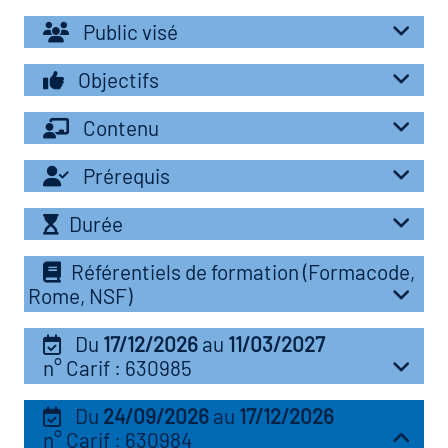
r les métiers
oire des métiers en
Public visé
r
Objectifs
oire des transitions
Contenu
fres clés métiers et
s
oire de l'Economie
Prérequis
et Solidaire (ESS)
Durée
un lieu d'information ou
mpagnement
oire du secteur sanitaire
Référentiels de formation (Formacode,
Rome, NSF)
Du
17/12/2026
au
11/03/2027
oire de l'Industrie
n° Carif : 630985
Du
24/09/2026
au
17/12/2026
toire emploi-formation
n° Carif : 630984