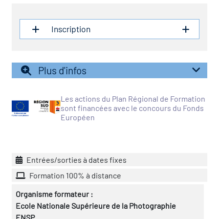
icap
Inscription
vatoire des secteurs
(en
 construction)
Plus d'infos
Les actions du Plan Régional de Formation
sont financées avec le concours du Fonds
Européen
Entrées/sorties à dates fixes
Formation 100% à distance
Organisme formateur :
Ecole Nationale Supérieure de la Photographie
ENSP