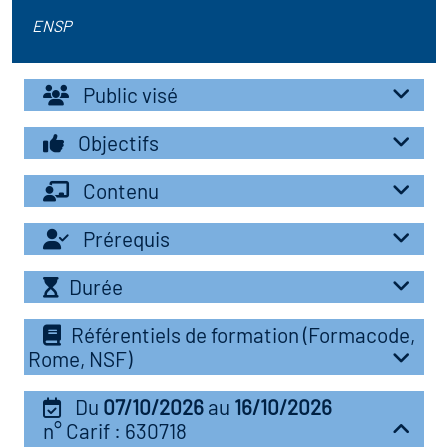
r les métiers
oire des métiers en
ENSP
r
Public visé
oire des transitions
fres clés métiers et
Objectifs
s
oire de l'Economie
Contenu
et Solidaire (ESS)
un lieu d'information ou
Prérequis
mpagnement
oire du secteur sanitaire
Durée
Référentiels de formation (Formacode,
Rome, NSF)
oire de l'Industrie
Du
07/10/2026
au
16/10/2026
toire emploi-formation
n° Carif : 630718