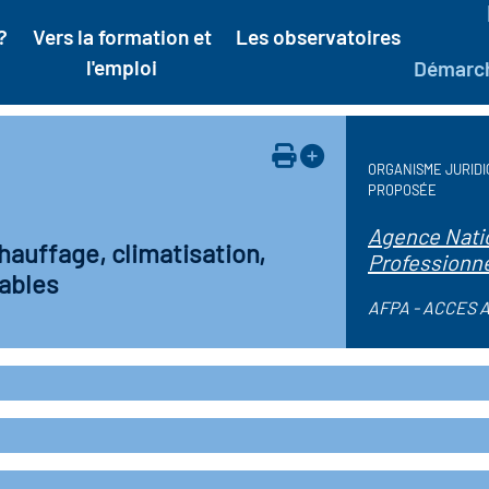
?
Vers la formation et
Les observatoires
l'emploi
Démarc
ORGANISME JURIDI
PROPOSÉE
Agence Natio
hauffage, climatisation,
Professionne
lables
AFPA - ACCES A