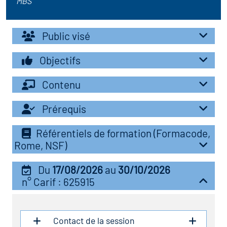
MBS
r les métiers
oire des métiers en
Public visé
r
Objectifs
fres clés métiers et
oire de l'Economie
s
Contenu
et Solidaire (ESS)
Prérequis
un lieu d'information ou
oire du secteur sanitaire
mpagnement
Référentiels de formation (Formacode,
Rome, NSF)
oire de l'Industrie
Du
17/08/2026
au
30/10/2026
n° Carif : 625915
toire emploi-formation
icap
Contact de la session