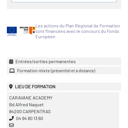
vatoire des transitions
s de construction)
Les actions du Plan Régional de Formation
sont financées avec le concours du Fonds
Européen
vatoire des secteurs
(en
 construction)
Entrées/sorties permanentes
Formation mixte
(présentiel et à distance)
LIEU DE FORMATION
CARAVANE ACADEMY
Bd Alfred Naquet
84200 CARPENTRAS
04 94 80 13 60