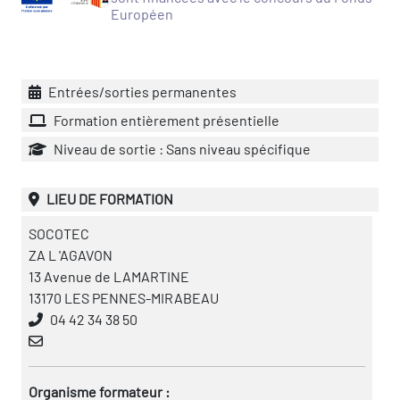
Européen
vatoire des transitions
s de construction)
Entrées/sorties permanentes
vatoire des secteurs
(en
Formation entièrement présentielle
 construction)
Niveau de sortie : Sans niveau spécifique
LIEU DE FORMATION
SOCOTEC
ZA L 'AGAVON
13 Avenue de LAMARTINE
13170 LES PENNES-MIRABEAU
04 42 34 38 50
Organisme formateur :