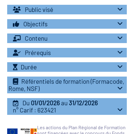
r les métiers
Public visé
oire des métiers en
r
Objectifs
Contenu
fres clés métiers et
oire de l'Economie
s
Prérequis
et Solidaire (ESS)
Durée
un lieu d'information ou
oire du secteur sanitaire
mpagnement
Référentiels de formation (Formacode,
Rome, NSF)
oire de l'Industrie
Du
01/01/2026
au
31/12/2026
n° Carif : 623421
toire emploi-formation
icap
Les actions du Plan Régional de Formation
sont financées avec le concours du Fonds