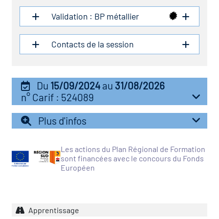
icap
Validation : BP métallier
vatoire des secteurs
(en
Contacts de la session
 construction)
Du
15/09/2024
au
31/08/2026
n° Carif : 524089
Plus d'infos
Les actions du Plan Régional de Formation
sont financées avec le concours du Fonds
Européen
Apprentissage