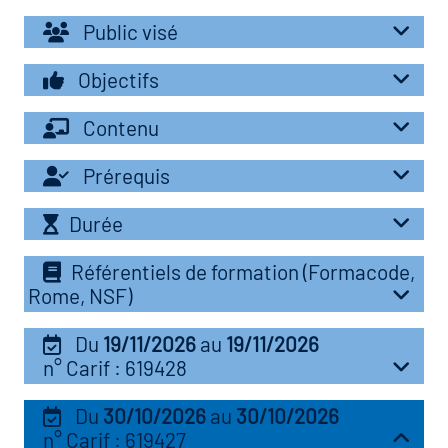
r les métiers
Public visé
oire des métiers en
r
Objectifs
Contenu
fres clés métiers et
oire de l'Economie
s
Prérequis
et Solidaire (ESS)
Durée
un lieu d'information ou
oire du secteur sanitaire
mpagnement
Référentiels de formation (Formacode,
Rome, NSF)
oire de l'Industrie
Du
19/11/2026
au
19/11/2026
n° Carif : 619428
toire emploi-formation
Du
30/10/2026
au
30/10/2026
icap
n° Carif : 619427