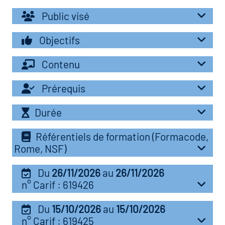
r les métiers
Public visé
oire des métiers en
r
Objectifs
Contenu
fres clés métiers et
oire de l'Economie
s
Prérequis
et Solidaire (ESS)
Durée
un lieu d'information ou
oire du secteur sanitaire
mpagnement
Référentiels de formation (Formacode,
Rome, NSF)
oire de l'Industrie
Du
26/11/2026
au
26/11/2026
n° Carif : 619426
toire emploi-formation
Du
15/10/2026
au
15/10/2026
icap
n° Carif : 619425