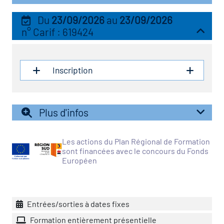
vatoire des transitions
Du
23/09/2026
au
23/09/2026
n° Carif : 619424
s de construction)
vatoire des secteurs
(en
Inscription
 construction)
Plus d'infos
Les actions du Plan Régional de Formation
sont financées avec le concours du Fonds
Européen
Entrées/sorties à dates fixes
Formation entièrement présentielle