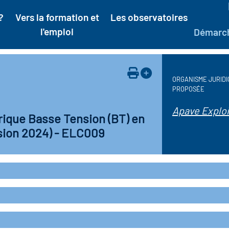
?
Vers la formation et
Les observatoires
l'emploi
Démarc
ORGANISME JURIDI
PROPOSÉE
Apave Exploi
trique Basse Tension (BT) en
rsion 2024) - ELC009