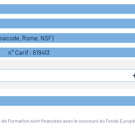
rmacode, Rome, NSF)
n° Carif : 619413
l de Formation sont financées avec le concours du Fonds Europ