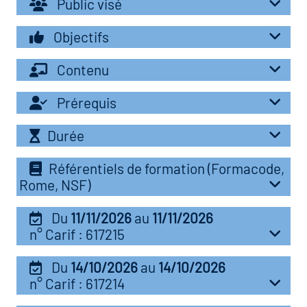
Public visé
r les métiers
oire des métiers en
Objectifs
r
Contenu
fres clés métiers et
oire de l'Economie
Prérequis
s
et Solidaire (ESS)
Durée
un lieu d'information ou
oire du secteur sanitaire
Référentiels de formation (Formacode,
mpagnement
Rome, NSF)
Du
11/11/2026
au
11/11/2026
oire de l'Industrie
n° Carif : 617215
Du
14/10/2026
au
14/10/2026
toire emploi-formation
n° Carif : 617214
icap