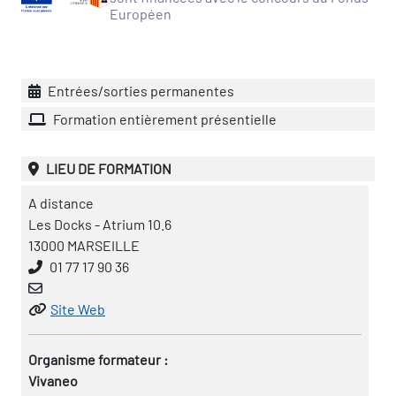
Européen
vatoire des transitions
s de construction)
Entrées/sorties permanentes
vatoire des secteurs
(en
Formation entièrement présentielle
 construction)
LIEU DE FORMATION
A distance
Les Docks - Atrium 10.6
13000 MARSEILLE
01 77 17 90 36
Site Web
Organisme formateur :
Vivaneo