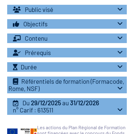
r les métiers
Public visé
oire des métiers en
r
Objectifs
Contenu
fres clés métiers et
oire de l'Economie
s
Prérequis
et Solidaire (ESS)
Durée
un lieu d'information ou
oire du secteur sanitaire
mpagnement
Référentiels de formation (Formacode,
Rome, NSF)
oire de l'Industrie
Du
29/12/2025
au
31/12/2026
n° Carif : 613511
toire emploi-formation
icap
Les actions du Plan Régional de Formation
sont financées avec le concours du Fonds