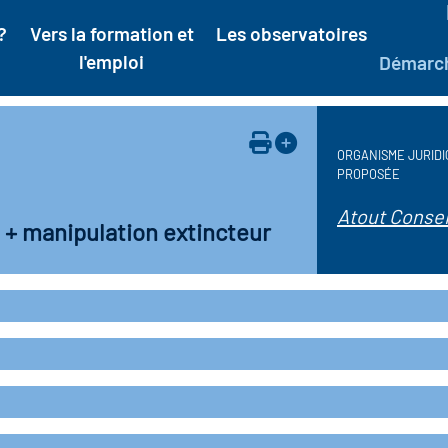
?
Vers la formation et
Les observatoires
l'emploi
Démarc
ORGANISME JURIDI
PROPOSÉE
Atout Consei
 + manipulation extincteur