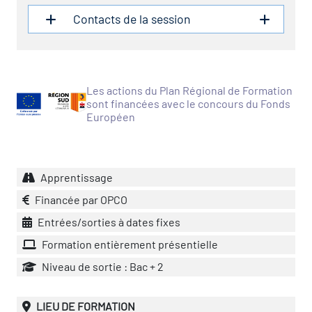
Contacts de la session
vatoire des transitions
s de construction)
vatoire des secteurs
(en
Les actions du Plan Régional de Formation
sont financées avec le concours du Fonds
 construction)
Européen
Apprentissage
Financée par OPCO
Entrées/sorties à dates fixes
Formation entièrement présentielle
Niveau de sortie : Bac + 2
LIEU DE FORMATION