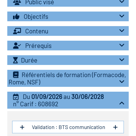
Public visé
r les métiers
oire des métiers en
Objectifs
r
Contenu
fres clés métiers et
oire de l'Economie
Prérequis
s
et Solidaire (ESS)
Durée
un lieu d'information ou
oire du secteur sanitaire
Référentiels de formation (Formacode,
mpagnement
Rome, NSF)
Du
01/09/2026
au
30/06/2028
oire de l'Industrie
n° Carif : 608692
toire emploi-formation
Validation : BTS communication
icap