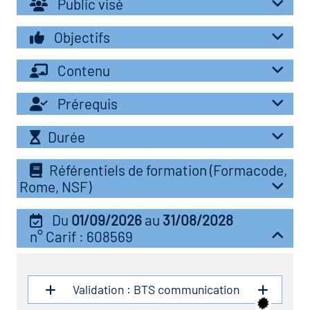
Public visé
r les métiers
oire des métiers en
Objectifs
r
Contenu
fres clés métiers et
oire de l'Economie
Prérequis
s
et Solidaire (ESS)
Durée
un lieu d'information ou
oire du secteur sanitaire
Référentiels de formation (Formacode,
mpagnement
Rome, NSF)
Du
01/09/2026
au
31/08/2028
oire de l'Industrie
n° Carif : 608569
toire emploi-formation
Validation : BTS communication
icap