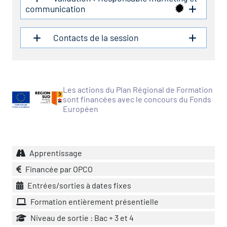
icap
communication
vatoire des secteurs
(en
Contacts de la session
 construction)
Les actions du Plan Régional de Formation
sont financées avec le concours du Fonds
Européen
Apprentissage
Financée par OPCO
Entrées/sorties à dates fixes
Formation entièrement présentielle
Niveau de sortie : Bac + 3 et 4