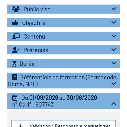
r les métiers
oire des métiers en
Public visé
r
Objectifs
oire des transitions
Contenu
fres clés métiers et
s
oire de l'Economie
Prérequis
et Solidaire (ESS)
Durée
un lieu d'information ou
mpagnement
oire du secteur sanitaire
Référentiels de formation (Formacode,
Rome, NSF)
Du
01/09/2026
au
30/08/2029
oire de l'Industrie
n° Carif : 607743
toire emploi-formation
Validation : Responsable marketing et