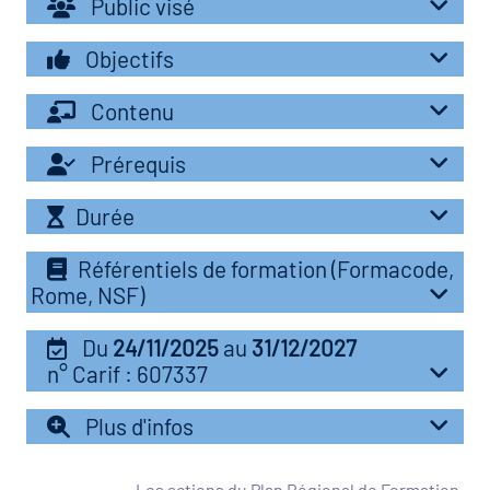
Public visé
r les métiers
oire des métiers en
Objectifs
r
Contenu
fres clés métiers et
oire de l'Economie
Prérequis
s
et Solidaire (ESS)
Durée
un lieu d'information ou
oire du secteur sanitaire
Référentiels de formation (Formacode,
mpagnement
Rome, NSF)
Du
24/11/2025
au
31/12/2027
oire de l'Industrie
n° Carif : 607337
Plus d'infos
toire emploi-formation
icap
Les actions du Plan Régional de Formation