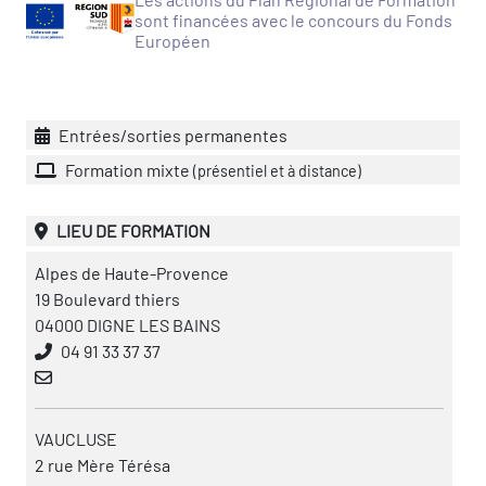
sont financées avec le concours du Fonds
vatoire des transitions
Européen
s de construction)
Entrées/sorties permanentes
vatoire des secteurs
(en
Formation mixte
(présentiel et à distance)
 construction)
LIEU DE FORMATION
Alpes de Haute-Provence
19 Boulevard thiers
04000 DIGNE LES BAINS
04 91 33 37 37
VAUCLUSE
2 rue Mère Térésa