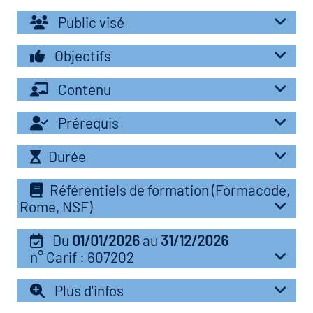
r les métiers
oire des métiers en
Public visé
r
Objectifs
oire des transitions
Contenu
fres clés métiers et
s
oire de l'Economie
Prérequis
et Solidaire (ESS)
Durée
un lieu d'information ou
mpagnement
oire du secteur sanitaire
Référentiels de formation (Formacode,
Rome, NSF)
Du
01/01/2026
au
31/12/2026
oire de l'Industrie
n° Carif : 607202
Plus d'infos
toire emploi-formation