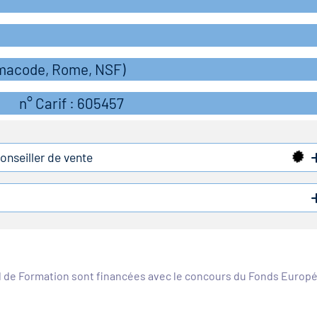
rmacode, Rome, NSF)
n° Carif : 605457
conseiller de vente
l de Formation sont financées avec le concours du Fonds Europ