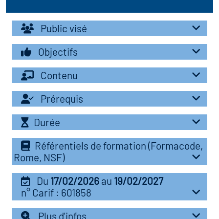
r les métiers
oire des métiers en
Public visé
r
Objectifs
fres clés métiers et
oire de l'Economie
Contenu
s
et Solidaire (ESS)
Prérequis
un lieu d'information ou
oire du secteur sanitaire
Durée
mpagnement
Référentiels de formation (Formacode,
Rome, NSF)
oire de l'Industrie
Du
17/02/2026
au
19/02/2027
toire emploi-formation
n° Carif : 601858
icap
Plus d'infos