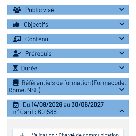
r les métiers
oire des métiers en
Public visé
r
Objectifs
oire des transitions
Contenu
fres clés métiers et
s
oire de l'Economie
Prérequis
et Solidaire (ESS)
Durée
un lieu d'information ou
mpagnement
oire du secteur sanitaire
Référentiels de formation (Formacode,
Rome, NSF)
Du
14/09/2026
au
30/06/2027
oire de l'Industrie
n° Carif : 601588
toire emploi-formation
Validation : Chargé de communication