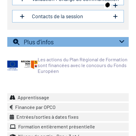
icap
Contacts de la session
vatoire des secteurs
(en
 construction)
Plus d'infos
Les actions du Plan Régional de Formation
sont financées avec le concours du Fonds
Européen
Apprentissage
Financée par OPCO
Entrées/sorties à dates fixes
Formation entièrement présentielle