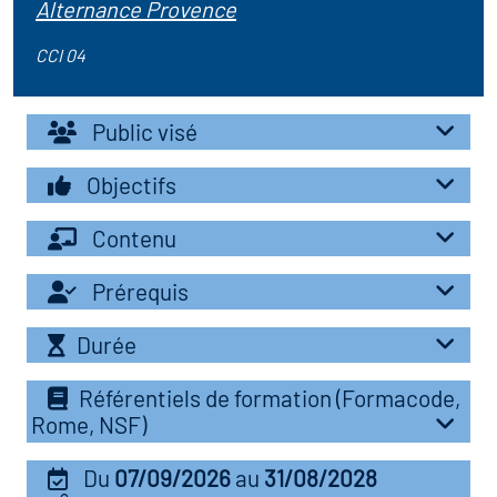
Alternance Provence
r les métiers
oire des métiers en
CCI 04
r
oire des transitions
Public visé
fres clés métiers et
s
Objectifs
oire de l'Economie
et Solidaire (ESS)
Contenu
un lieu d'information ou
mpagnement
Prérequis
oire du secteur sanitaire
Durée
Référentiels de formation (Formacode,
oire de l'Industrie
Rome, NSF)
toire emploi-formation
Du
07/09/2026
au
31/08/2028