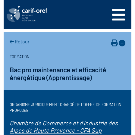
s
er
oire interrégional des
vos ressources
de la mer en
Retour
ation
une formation
s'inscrire
ranée
FORMATION
phie de l'offre de
 se connecter
oire des territoires
Bac pro maintenance et efficacité
n en région
énergétique (Apprentissage)
ance
érencer votre offre de
ion Partenariale de la
er
on
ture (OPC)
ez-nous
ORGANISME JURIDIQUEMENT CHARGÉ DE L'OFFRE DE FORMATION
r en santé et sécurité au
if Régional d’Observation
PROPOSÉE
(DROS)
Chambre de Commerce et d'Industrie des
Alpes de Haute Provence - CFA Sup