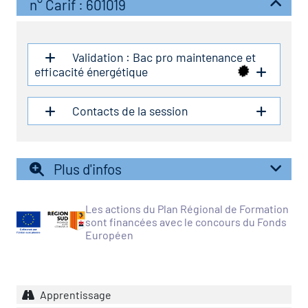
icap
n° Carif : 601019
vatoire des secteurs
(en
Validation : Bac pro maintenance et
 construction)
efficacité énergétique
Contacts de la session
Plus d'infos
Les actions du Plan Régional de Formation
sont financées avec le concours du Fonds
Européen
Apprentissage