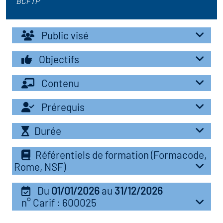
BCFTP
r les métiers
oire des métiers en
Public visé
r
oire des transitions
Objectifs
fres clés métiers et
s
Contenu
oire de l'Economie
et Solidaire (ESS)
Prérequis
un lieu d'information ou
mpagnement
Durée
oire du secteur sanitaire
Référentiels de formation (Formacode,
Rome, NSF)
oire de l'Industrie
Du
01/01/2026
au
31/12/2026
n° Carif : 600025
toire emploi-formation