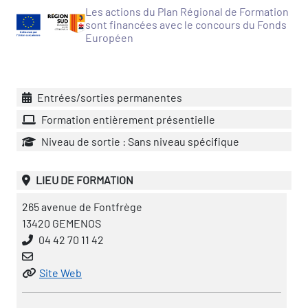
icap
Les actions du Plan Régional de Formation
sont financées avec le concours du Fonds
Européen
vatoire des secteurs
(en
 construction)
Entrées/sorties permanentes
Formation entièrement présentielle
Niveau de sortie : Sans niveau spécifique
LIEU DE FORMATION
265 avenue de Fontfrège
13420 GEMENOS
04 42 70 11 42
Site Web