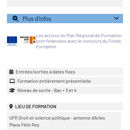
icap
Plus d'infos
vatoire des secteurs
(en
 construction)
Les actions du Plan Régional de Formation
sont financées avec le concours du Fonds
Européen
Entrées/sorties à dates fixes
Formation entièrement présentielle
Niveau de sortie : Bac + 3 et 4
LIEU DE FORMATION
UFR Droit et science politique - antenne d'Arles
Place Félix Rey