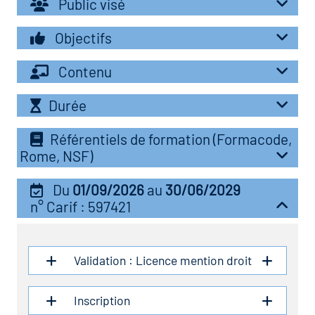
Public visé
r les métiers
oire des métiers en
Objectifs
r
Contenu
oire des transitions
fres clés métiers et
Durée
s
oire de l'Economie
Référentiels de formation (Formacode,
et Solidaire (ESS)
Rome, NSF)
un lieu d'information ou
mpagnement
oire du secteur sanitaire
Du
01/09/2026
au
30/06/2029
n° Carif : 597421
oire de l'Industrie
Validation : Licence mention droit
toire emploi-formation
Inscription