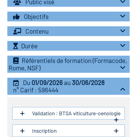
Public visé
r les métiers
oire des métiers en
Objectifs
r
Contenu
oire des transitions
fres clés métiers et
Durée
s
oire de l'Economie
Référentiels de formation (Formacode,
et Solidaire (ESS)
Rome, NSF)
un lieu d'information ou
mpagnement
oire du secteur sanitaire
Du
01/09/2026
au
30/06/2028
n° Carif : 596444
oire de l'Industrie
Validation : BTSA viticulture-oenologie
toire emploi-formation
Inscription