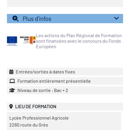
icap
Plus d'infos
vatoire des secteurs
(en
 construction)
Les actions du Plan Régional de Formation
sont financées avec le concours du Fonds
Européen
Entrées/sorties à dates fixes
Formation entièrement présentielle
Niveau de sortie : Bac + 2
LIEU DE FORMATION
Lycée Professionnel Agricole
2260 route du Grès