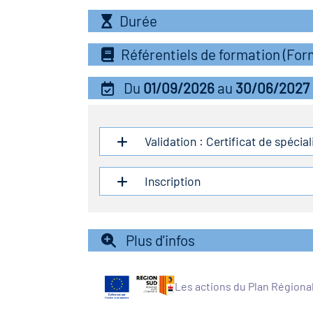
Durée
Référentiels de formation (Fo
Du
01/09/2026
au
30/06/2027
Validation : Certificat de spécia
Inscription
Plus d'infos
Les actions du Plan Régiona