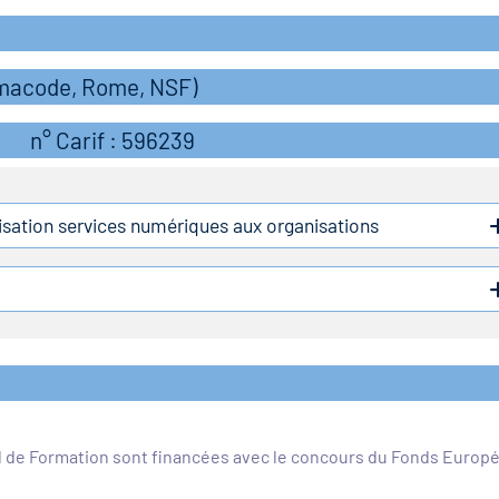
rmacode, Rome, NSF)
n° Carif : 596239
lisation services numériques aux organisations
l de Formation sont financées avec le concours du Fonds Europ