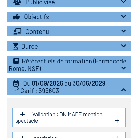
Public visé
r les métiers
oire des métiers en
Objectifs
r
Contenu
fres clés métiers et
oire de l'Economie
Durée
s
et Solidaire (ESS)
Référentiels de formation (Formacode,
Rome, NSF)
un lieu d'information ou
oire du secteur sanitaire
mpagnement
Du
01/09/2026
au
30/06/2029
n° Carif : 595603
oire de l'Industrie
Validation : DN MADE mention
toire emploi-formation
spectacle
icap