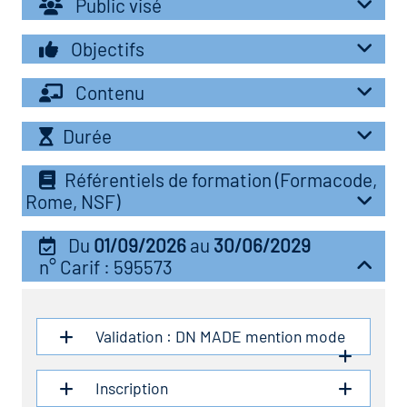
Public visé
r les métiers
oire des métiers en
Objectifs
r
Contenu
oire des transitions
fres clés métiers et
Durée
s
oire de l'Economie
Référentiels de formation (Formacode,
et Solidaire (ESS)
Rome, NSF)
un lieu d'information ou
mpagnement
oire du secteur sanitaire
Du
01/09/2026
au
30/06/2029
n° Carif : 595573
oire de l'Industrie
Validation : DN MADE mention mode
toire emploi-formation
Inscription