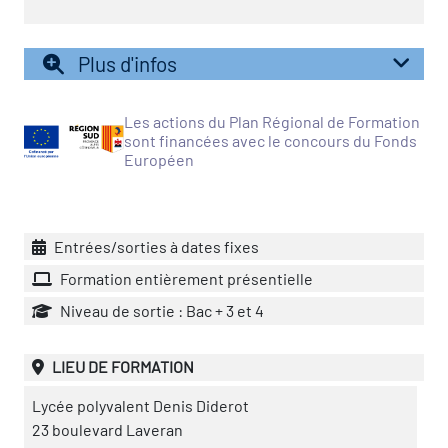
icap
Plus d'infos
vatoire des secteurs
(en
 construction)
Les actions du Plan Régional de Formation
sont financées avec le concours du Fonds
Européen
Entrées/sorties à dates fixes
Formation entièrement présentielle
Niveau de sortie : Bac + 3 et 4
LIEU DE FORMATION
Lycée polyvalent Denis Diderot
23 boulevard Laveran