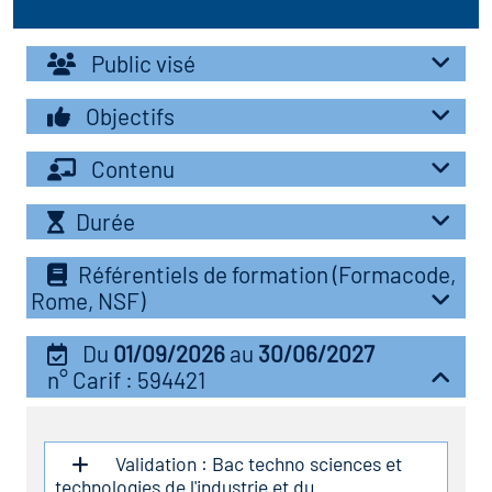
r les métiers
oire des métiers en
Public visé
r
Objectifs
oire des transitions
fres clés métiers et
Contenu
s
oire de l'Economie
Durée
et Solidaire (ESS)
un lieu d'information ou
Référentiels de formation (Formacode,
mpagnement
oire du secteur sanitaire
Rome, NSF)
Du
01/09/2026
au
30/06/2027
n° Carif : 594421
oire de l'Industrie
toire emploi-formation
Validation : Bac techno sciences et
technologies de l'industrie et du