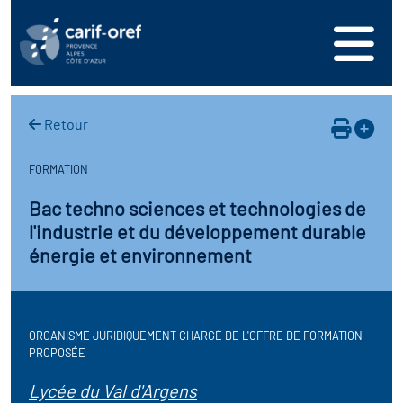
s
er
oire interrégional des
vos ressources
de la mer en
Retour
ation
une formation
s'inscrire
ranée
FORMATION
phie de l'offre de
 se connecter
oire des territoires
Bac techno sciences et technologies de
n en région
l'industrie et du développement durable
ance
érencer votre offre de
ion Partenariale de la
énergie et environnement
er
on
ture (OPC)
ez-nous
r en santé et sécurité au
if Régional d’Observation
ORGANISME JURIDIQUEMENT CHARGÉ DE L'OFFRE DE FORMATION
PROPOSÉE
(DROS)
Lycée du Val d'Argens