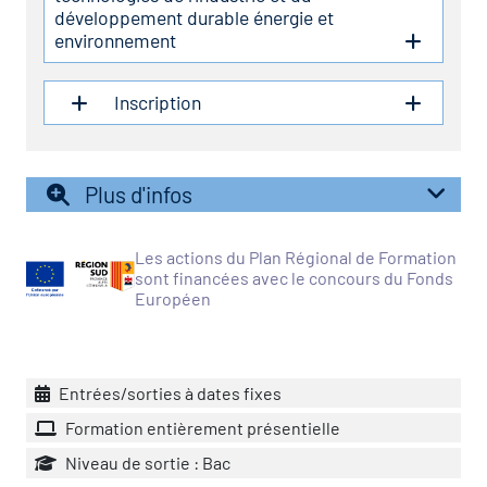
icap
développement durable énergie et
environnement
vatoire des secteurs
(en
Inscription
 construction)
Plus d'infos
Les actions du Plan Régional de Formation
sont financées avec le concours du Fonds
Européen
Entrées/sorties à dates fixes
Formation entièrement présentielle
Niveau de sortie : Bac