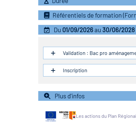
Durée
Référentiels de formation (Fo
Du
01/09/2026
au
30/06/2028
Validation : Bac pro aménagemen
Inscription
Plus d'infos
Les actions du Plan Régiona