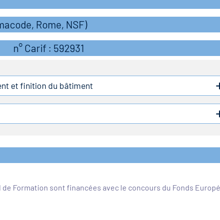
rmacode, Rome, NSF)
n° Carif : 592931
t et finition du bâtiment
l de Formation sont financées avec le concours du Fonds Europ