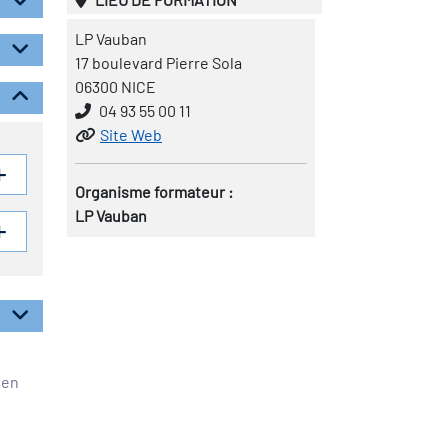
LP Vauban
17 boulevard Pierre Sola
06300 NICE
04 93 55 00 11
Site Web
Organisme formateur :
LP Vauban
éen