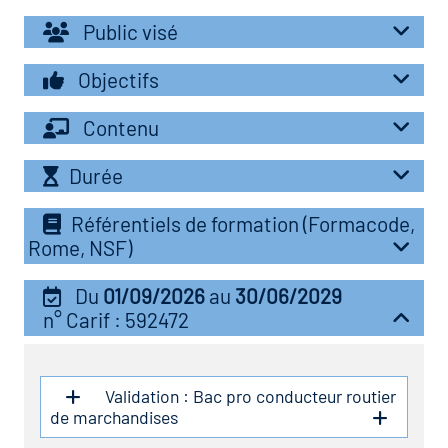
r les métiers
Public visé
oire des métiers en
r
Objectifs
Contenu
fres clés métiers et
oire de l'Economie
s
Durée
et Solidaire (ESS)
Référentiels de formation (Formacode,
un lieu d'information ou
oire du secteur sanitaire
Rome, NSF)
mpagnement
Du
01/09/2026
au
30/06/2029
n° Carif : 592472
oire de l'Industrie
toire emploi-formation
Validation : Bac pro conducteur routier
de marchandises
icap