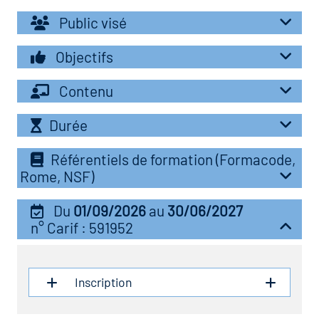
r les métiers
oire des métiers en
Public visé
r
Objectifs
oire des transitions
Contenu
fres clés métiers et
s
oire de l'Economie
Durée
et Solidaire (ESS)
Référentiels de formation (Formacode,
un lieu d'information ou
Rome, NSF)
mpagnement
oire du secteur sanitaire
Du
01/09/2026
au
30/06/2027
n° Carif : 591952
oire de l'Industrie
Inscription
toire emploi-formation