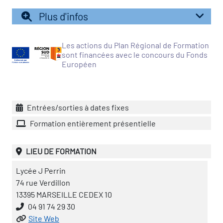
icap
Plus d'infos
vatoire des secteurs
(en
Les actions du Plan Régional de Formation
 construction)
sont financées avec le concours du Fonds
Européen
Entrées/sorties à dates fixes
Formation entièrement présentielle
LIEU DE FORMATION
Lycée J Perrin
74 rue Verdillon
13395 MARSEILLE CEDEX 10
04 91 74 29 30
Site Web