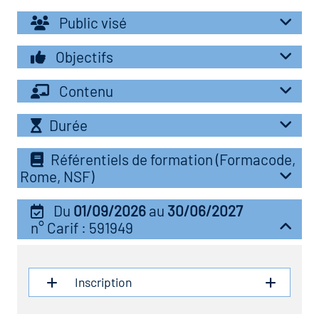
r les métiers
oire des métiers en
Public visé
r
Objectifs
oire des transitions
Contenu
fres clés métiers et
s
oire de l'Economie
Durée
et Solidaire (ESS)
Référentiels de formation (Formacode,
un lieu d'information ou
Rome, NSF)
mpagnement
oire du secteur sanitaire
Du
01/09/2026
au
30/06/2027
n° Carif : 591949
oire de l'Industrie
Inscription
toire emploi-formation