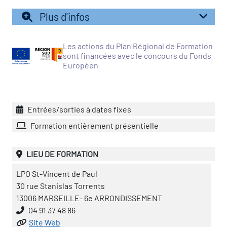
icap
Plus d'infos
vatoire des secteurs
(en
Les actions du Plan Régional de Formation
 construction)
sont financées avec le concours du Fonds
Européen
Entrées/sorties à dates fixes
Formation entièrement présentielle
LIEU DE FORMATION
LPO St-Vincent de Paul
30 rue Stanislas Torrents
13006 MARSEILLE- 6e ARRONDISSEMENT
04 91 37 48 86
Site Web