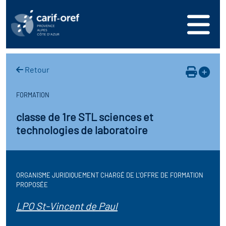
s
er
oire interrégional des
vos ressources
de la mer en
Retour
ation
une formation
s'inscrire
ranée
FORMATION
phie de l'offre de
 se connecter
oire des territoires
classe de 1re STL sciences et
n en région
technologies de laboratoire
ance
érencer votre offre de
ion Partenariale de la
er
on
ture (OPC)
ez-nous
ORGANISME JURIDIQUEMENT CHARGÉ DE L'OFFRE DE FORMATION
r en santé et sécurité au
if Régional d’Observation
PROPOSÉE
(DROS)
LPO St-Vincent de Paul