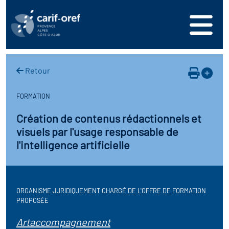
s
er
oire interrégional des
vos ressources
de la mer en
Retour
ation
une formation
s'inscrire
ranée
FORMATION
phie de l'offre de
 se connecter
oire des territoires (Kit
Création de contenus rédactionnels et
n en région
ces DDETS)
visuels par l'usage responsable de
ance
érencer votre offre de
l'intelligence artificielle
er
on
ion Partenariale de la
ez-nous
ture (OPC)
r en santé et sécurité au
ORGANISME JURIDIQUEMENT CHARGÉ DE L'OFFRE DE FORMATION
PROPOSÉE
if Régional d’Observation
Artaccompagnement
(DROS)