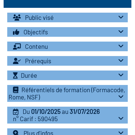
r les métiers
oire des métiers en
Public visé
r
Objectifs
fres clés métiers et
oire de l'Economie
Contenu
s
et Solidaire (ESS)
Prérequis
un lieu d'information ou
oire du secteur sanitaire
Durée
mpagnement
Référentiels de formation (Formacode,
Rome, NSF)
oire de l'Industrie
Du
01/10/2025
au
31/07/2026
toire emploi-formation
n° Carif : 590495
icap
Plus d'infos