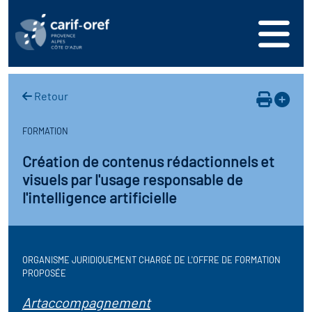
s
er
oire interrégional des
vos ressources
de la mer en
Retour
ation
une formation
s'inscrire
ranée
FORMATION
phie de l'offre de
 se connecter
oire des territoires (Kit
Création de contenus rédactionnels et
n en région
ces DDETS)
visuels par l'usage responsable de
ance
érencer votre offre de
l'intelligence artificielle
er
on
ion Partenariale de la
ez-nous
ture (OPC)
r en santé et sécurité au
ORGANISME JURIDIQUEMENT CHARGÉ DE L'OFFRE DE FORMATION
PROPOSÉE
if Régional d’Observation
Artaccompagnement
(DROS)