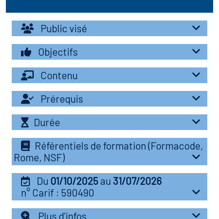
r les métiers
oire des métiers en
Public visé
r
Objectifs
fres clés métiers et
oire de l'Economie
Contenu
s
et Solidaire (ESS)
Prérequis
un lieu d'information ou
oire du secteur sanitaire
Durée
mpagnement
Référentiels de formation (Formacode,
Rome, NSF)
oire de l'Industrie
Du
01/10/2025
au
31/07/2026
toire emploi-formation
n° Carif : 590490
icap
Plus d'infos