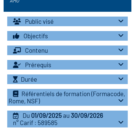
AMU
r les métiers
oire des métiers en
Public visé
r
Objectifs
fres clés métiers et
oire de l'Economie
s
Contenu
et Solidaire (ESS)
Prérequis
un lieu d'information ou
oire du secteur sanitaire
mpagnement
Durée
Référentiels de formation (Formacode,
oire de l'Industrie
Rome, NSF)
Du
01/09/2025
au
30/09/2026
toire emploi-formation
n° Carif : 589585
icap