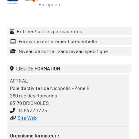
icap
Européen
vatoire des secteurs
(en
 construction)
Entrées/sorties permanentes
Formation entièrement présentielle
Niveau de sortie : Sans niveau spécifique
LIEU DE FORMATION
AFTRAL
Pôle d'activités de Nicopolis - Zone B
260 rue des Romarins
83170 BRIGNOLES
04 94 37 77 35
Site Web
Organisme formateur :