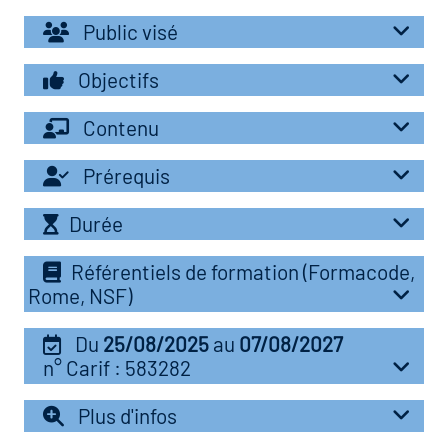
r les métiers
oire des métiers en
Public visé
r
Objectifs
oire des transitions
Contenu
fres clés métiers et
s
oire de l'Economie
Prérequis
et Solidaire (ESS)
Durée
un lieu d'information ou
mpagnement
oire du secteur sanitaire
Référentiels de formation (Formacode,
Rome, NSF)
Du
25/08/2025
au
07/08/2027
oire de l'Industrie
n° Carif : 583282
Plus d'infos
toire emploi-formation