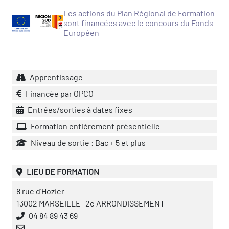
icap
Les actions du Plan Régional de Formation
sont financées avec le concours du Fonds
vatoire des secteurs
(en
Européen
 construction)
Apprentissage
Financée par OPCO
Entrées/sorties à dates fixes
Formation entièrement présentielle
Niveau de sortie : Bac + 5 et plus
LIEU DE FORMATION
8 rue d'Hozier
13002 MARSEILLE- 2e ARRONDISSEMENT
04 84 89 43 69