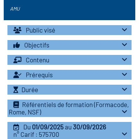
r les métiers
oire des métiers en
AMU
r
Public visé
oire des transitions
fres clés métiers et
Objectifs
s
oire de l'Economie
Contenu
et Solidaire (ESS)
un lieu d'information ou
Prérequis
mpagnement
oire du secteur sanitaire
Durée
Référentiels de formation (Formacode,
oire de l'Industrie
Rome, NSF)
Du
01/09/2025
au
30/09/2026
toire emploi-formation
n° Carif : 575700