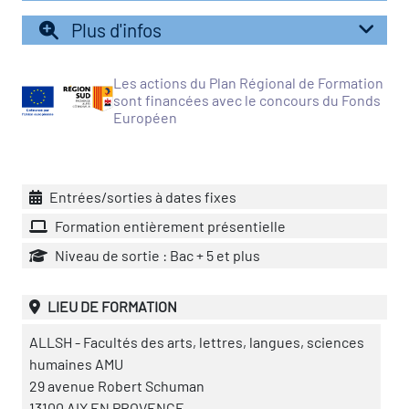
icap
Plus d'infos
vatoire des secteurs
(en
Les actions du Plan Régional de Formation
 construction)
sont financées avec le concours du Fonds
Européen
Entrées/sorties à dates fixes
Formation entièrement présentielle
Niveau de sortie : Bac + 5 et plus
LIEU DE FORMATION
ALLSH - Facultés des arts, lettres, langues, sciences
humaines AMU
29 avenue Robert Schuman
13100 AIX EN PROVENCE