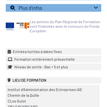
Plus d'infos
vatoire des transitions
s de construction)
Les actions du Plan Régional de Formation
sont financées avec le concours du Fonds
Européen
vatoire des secteurs
(en
 construction)
Entrées/sorties à dates fixes
Formation entièrement présentielle
Niveau de sortie : Bac + 5 et plus
LIEU DE FORMATION
Institut d'Administration des Entreprises IAE
Chemin de la Quille
CLos Guiot
13540 PUYRICARD