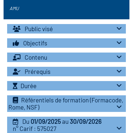
r les métiers
AMU
oire des métiers en
r
Public visé
fres clés métiers et
oire de l'Economie
Objectifs
s
et Solidaire (ESS)
Contenu
un lieu d'information ou
oire du secteur sanitaire
Prérequis
mpagnement
Durée
oire de l'Industrie
Référentiels de formation (Formacode,
Rome, NSF)
toire emploi-formation
Du
01/09/2025
au
30/09/2026
icap
n° Carif : 575027