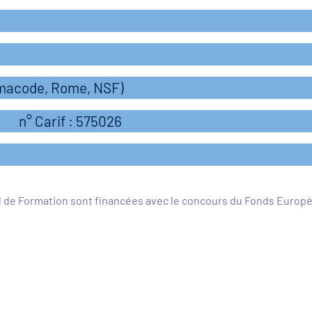
rmacode, Rome, NSF)
n° Carif : 575026
l de Formation sont financées avec le concours du Fonds Europ