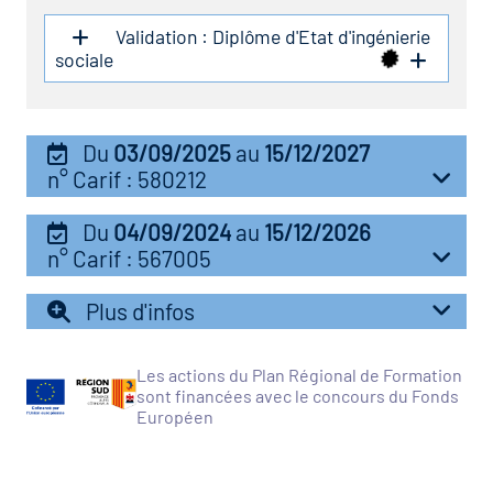
Validation : Diplôme d'Etat d'ingénierie
vatoire des transitions
sociale
s de construction)
vatoire des secteurs
(en
Du
03/09/2025
au
15/12/2027
n° Carif : 580212
 construction)
Du
04/09/2024
au
15/12/2026
n° Carif : 567005
Plus d'infos
Les actions du Plan Régional de Formation
sont financées avec le concours du Fonds
Européen